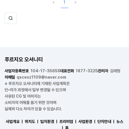
1
푸르지오 오셔니티
사업자등록번호
104-17-35658
대표전화
1877-3225
관리자
김태형
이메일
qscesz1109@naver.com
※ 푸르지오 오셔니티에 기재된 사업계획은
인•허가 과정에서 일부 변경될 수 있으며
사용된 CG 및 이미지는
소비자의 이해를 돕기 위한 것이며
실제와 다소 차이가 있을 수 있습니다.
사업개요 ㅣ
위치도 ㅣ
입지환경 ㅣ
프리미엄 ㅣ
사업환경 ㅣ
단지안내 ㅣ
뉴스
ㅣ
홈