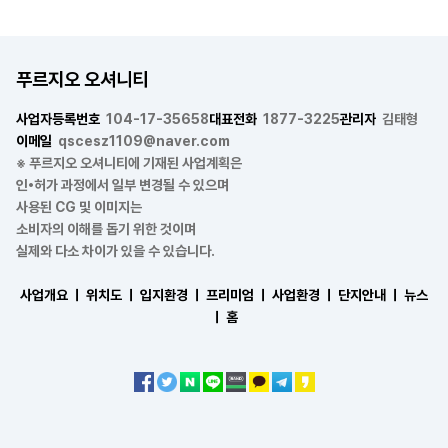
푸르지오 오셔니티
사업자등록번호
104-17-35658
대표전화
1877-3225
관리자
김태형
이메일
qscesz1109@naver.com
※ 푸르지오 오셔니티에 기재된 사업계획은
인•허가 과정에서 일부 변경될 수 있으며
사용된 CG 및 이미지는
소비자의 이해를 돕기 위한 것이며
실제와 다소 차이가 있을 수 있습니다.
사업개요 ㅣ
위치도 ㅣ
입지환경 ㅣ
프리미엄 ㅣ
사업환경 ㅣ
단지안내 ㅣ
뉴스
ㅣ
홈