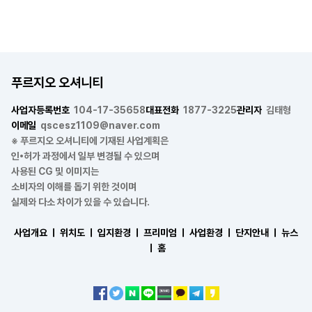
푸르지오 오셔니티
사업자등록번호
104-17-35658
대표전화
1877-3225
관리자
김태형
이메일
qscesz1109@naver.com
※ 푸르지오 오셔니티에 기재된 사업계획은
인•허가 과정에서 일부 변경될 수 있으며
사용된 CG 및 이미지는
소비자의 이해를 돕기 위한 것이며
실제와 다소 차이가 있을 수 있습니다.
사업개요 ㅣ
위치도 ㅣ
입지환경 ㅣ
프리미엄 ㅣ
사업환경 ㅣ
단지안내 ㅣ
뉴스
ㅣ
홈