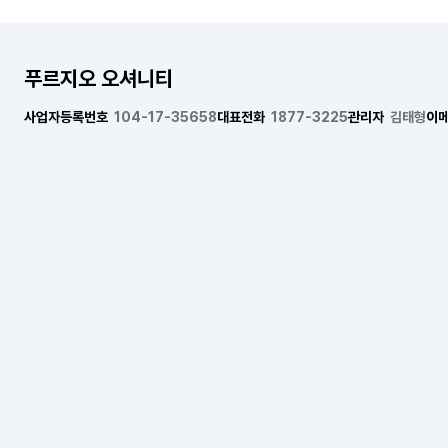
푸르지오 오셔니티
사업자등록번호
104-17-35658
대표전화
1877-3225
관리자
김태형
이