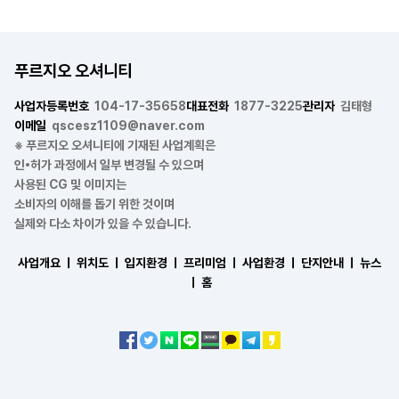
푸르지오 오셔니티
사업자등록번호
104-17-35658
대표전화
1877-3225
관리자
김태형
이메일
qscesz1109@naver.com
※ 푸르지오 오셔니티에 기재된 사업계획은
인•허가 과정에서 일부 변경될 수 있으며
사용된 CG 및 이미지는
소비자의 이해를 돕기 위한 것이며
실제와 다소 차이가 있을 수 있습니다.
사업개요 ㅣ
위치도 ㅣ
입지환경 ㅣ
프리미엄 ㅣ
사업환경 ㅣ
단지안내 ㅣ
뉴스
ㅣ
홈